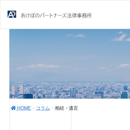
HOME
>
コラム
>
相続・遺言